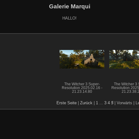
Galerie Marqui
HALLO!
The Witcher 3 Super-
The Witcher 3 
Resolution 2025.02.16 -
Resolution 2025
21.23.14.80
21.23.38.
Erste Seite
|
Zurück
|
1
...
3
4
5
| Vorwärts
| L