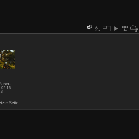
Super-
.02.16 -
23
etzte Seite