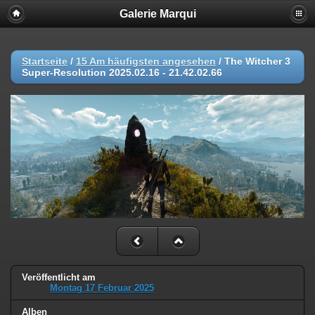
Galerie Marqui
Startseite
/
15 Am häufigsten angesehen
/
The Witcher 3
Super-Resolution 2025.02.16 - 21.42.02.66
Veröffentlicht am
Montag 17 Februar 2025
Alben